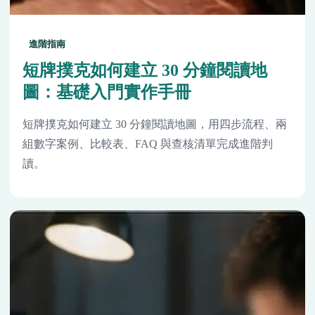
進階指南
短牌撲克如何建立 30 分鐘閱讀地
圖：基礎入門實作手冊
短牌撲克如何建立 30 分鐘閱讀地圖，用四步流程、兩
組數字案例、比較表、FAQ 與查核清單完成進階判
讀。