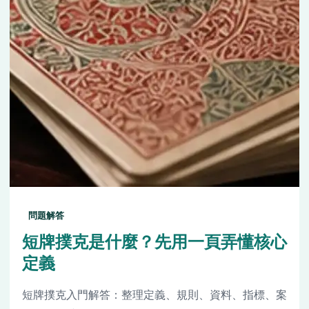
問題解答
短牌撲克是什麼？先用一頁弄懂核心
定義
短牌撲克入門解答：整理定義、規則、資料、指標、案