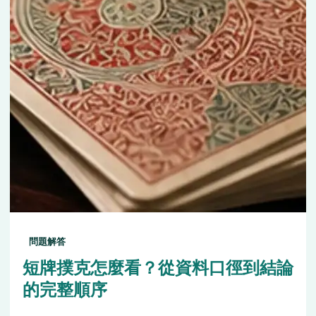
問題解答
短牌撲克怎麼看？從資料口徑到結論
的完整順序