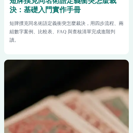
短牌撲克同名術語定義衝突怎麼裁
決：基礎入門實作手冊
短牌撲克同名術語定義衝突怎麼裁決，用四步流程、兩
組數字案例、比較表、FAQ 與查核清單完成進階判
讀。