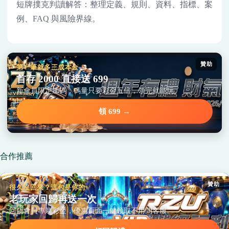
短牌撲克判讀解答：整理定義、規則、資料、指標、案
例、FAQ 與風險界線。
贊助
第一筆就多三成本金
首存 2000 直接送 699
新會員限定加碼，碼量只要彩金五倍，領完就能玩。
領 699 →
合作推薦
贊助
很久沒回來？這包是你的
老玩家回歸再送一次
回鍋會員專屬彩金，優惠頁面一鍵領取不用問客服。