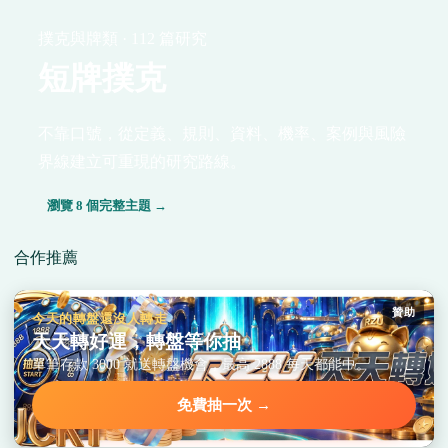
撲克與牌類 · 112 篇研究
短牌撲克
不靠口號，從定義、規則、資料、機率、案例與風險
界線建立可重現的研究路線。
瀏覽 8 個完整主題 →
合作推薦
贊助
今天的轉盤還沒人轉走
天天轉好運，轉盤等你抽
單筆存款 3000 就送轉盤機會，最高 2888 每天都能中。
免費抽一次 →