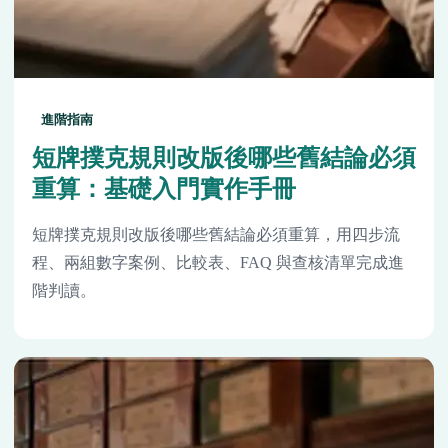
進階指南
短牌撲克規則改版後哪些舊結論必須
重算：基礎入門實作手冊
短牌撲克規則改版後哪些舊結論必須重算，用四步流
程、兩組數字案例、比較表、FAQ 與查核清單完成進
階判讀。