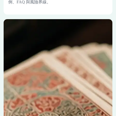
例、FAQ 與風險界線。