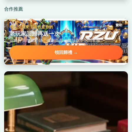
合作推薦
贊助
很久沒回來？這包是你的
老玩家回歸再送一次
回鍋會員專屬彩金，優惠頁面一鍵領取不用問客服。
領回歸禮 →