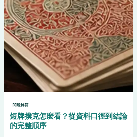
問題解答
短牌撲克怎麼看？從資料口徑到結論
的完整順序