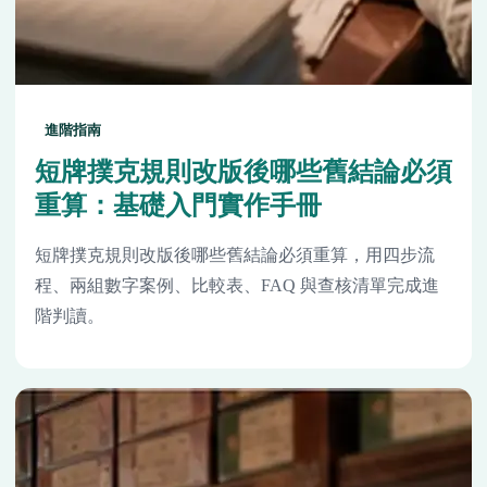
進階指南
短牌撲克規則改版後哪些舊結論必須
重算：基礎入門實作手冊
短牌撲克規則改版後哪些舊結論必須重算，用四步流
程、兩組數字案例、比較表、FAQ 與查核清單完成進
階判讀。