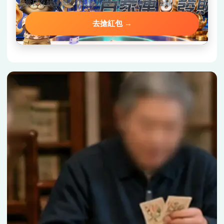
當日存款達標即可到首頁搶紅包，手速決定金額。
去搶紅包 →