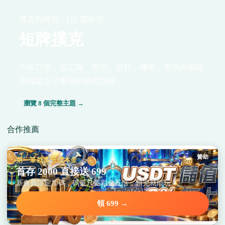
撲克與牌類 · 112 篇研究
短牌撲克
不靠口號，從定義、規則、資料、機率、案例與風險
界線建立可重現的研究路線。
瀏覽 8 個完整主題 →
合作推薦
贊助
第一筆就多三成本金
首存 2000 直接送 699
新會員限定加碼，碼量只要彩金五倍，領完就能玩。
領 699 →