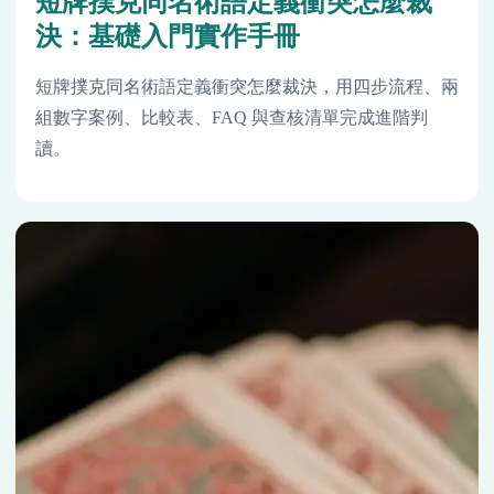
短牌撲克同名術語定義衝突怎麼裁
決：基礎入門實作手冊
短牌撲克同名術語定義衝突怎麼裁決，用四步流程、兩
組數字案例、比較表、FAQ 與查核清單完成進階判
讀。