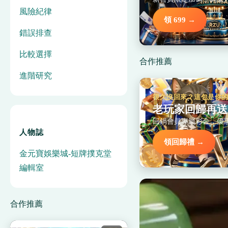
風險紀律
領 699 →
錯誤排查
比較選擇
合作推薦
進階研究
很久沒回來？這包是你
老玩家回歸再送
回鍋會員專屬彩金，優
人物誌
領回歸禮 →
金元寶娛樂城-短牌撲克堂
編輯室
合作推薦