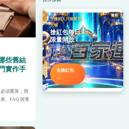
贊助
手慢的人只能看別
人領
搶紅包每日
限量開放
當日存款達標即可
到首頁搶紅包，手
速決定金額。
哪些舊結
門實作手
去搶紅包
→
論必須重算，用
、FAQ 與查