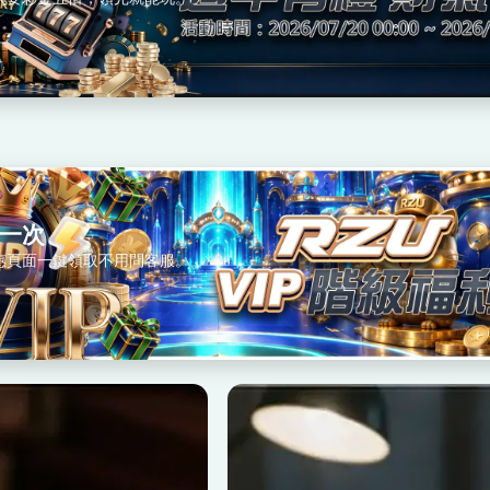
的
一次
惠頁面一鍵領取不用問客服。