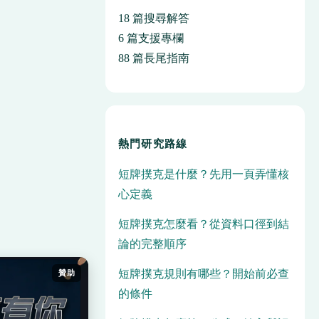
18 篇搜尋解答
6 篇支援專欄
88 篇長尾指南
熱門研究路線
短牌撲克是什麼？先用一頁弄懂核
心定義
短牌撲克怎麼看？從資料口徑到結
論的完整順序
短牌撲克規則有哪些？開始前必查
贊助
的條件