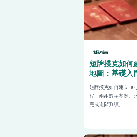
進階指南
短牌撲克如何建
地圖：基礎入
短牌撲克如何建立 3
程、兩組數字案例、比
完成進階判讀。