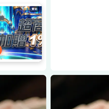
贊助
走
轉
轉盤
天都