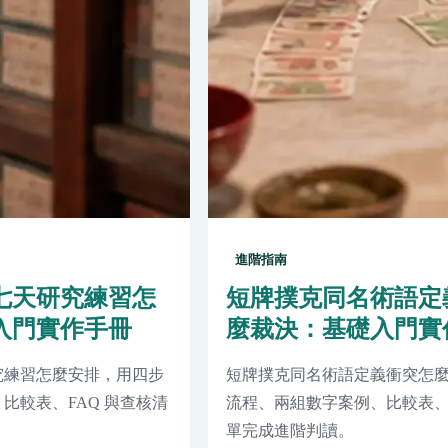
進階指南
七天研究練習怎
短牌撲克同名術語定
入門實作手冊
麼裁決：基礎入門實
究練習怎麼安排，用四步
短牌撲克同名術語定義衝突怎
比較表、FAQ 與查核清
流程、兩組數字案例、比較表、F
單完成進階判讀。