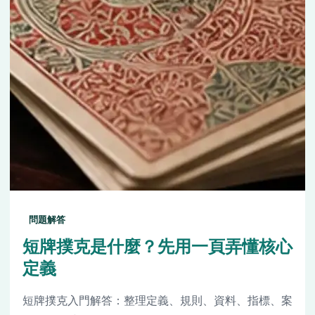
問題解答
短牌撲克是什麼？先用一頁弄懂核心
定義
短牌撲克入門解答：整理定義、規則、資料、指標、案