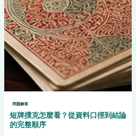
問題解答
短牌撲克怎麼看？從資料口徑到結論
的完整順序