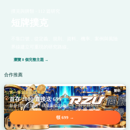
撲克與牌類 · 112 篇研究
短牌撲克
不靠口號，從定義、規則、資料、機率、案例與風險
界線建立可重現的研究路線。
瀏覽 8 個完整主題 →
合作推薦
贊助
第一筆就多三成本金
首存 2000 直接送 699
新會員限定加碼，碼量只要彩金五倍，領完就能玩。
領 699 →