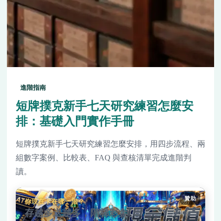
進階指南
短牌撲克新手七天研究練習怎麼安
排：基礎入門實作手冊
短牌撲克新手七天研究練習怎麼安排，用四步流程、兩
組數字案例、比較表、FAQ 與查核清單完成進階判
讀。
贊助
你現在卡在哪一階？
存越多送越多，階梯彩金