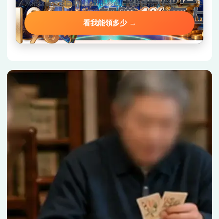
累積儲值達標自動解鎖對應彩金，階梯越高送越狠。
看我能領多少 →