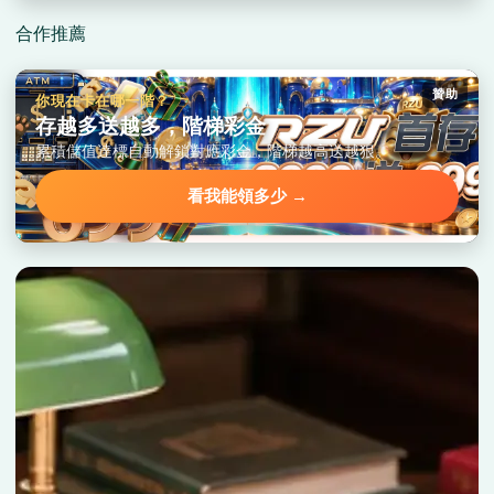
合作推薦
贊助
你現在卡在哪一階？
存越多送越多，階梯彩金
累積儲值達標自動解鎖對應彩金，階梯越高送越狠。
看我能領多少 →