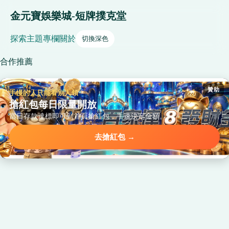
金元寶娛樂城-短牌撲克堂
探索
主題
專欄
關於
切換深色
合作推薦
贊助
手慢的人只能看別人領
搶紅包每日限量開放
當日存款達標即可到首頁搶紅包，手速決定金額。
去搶紅包 →