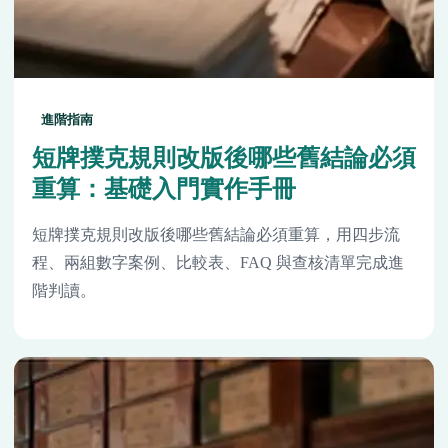
進階指南
短牌撲克規則改版後哪些舊結論必須
重算：基礎入門實作手冊
短牌撲克規則改版後哪些舊結論必須重算，用四步流
程、兩組數字案例、比較表、FAQ 與查核清單完成進
階判讀。