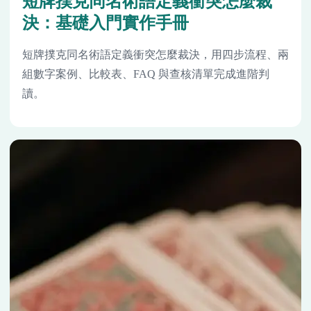
短牌撲克同名術語定義衝突怎麼裁
決：基礎入門實作手冊
短牌撲克同名術語定義衝突怎麼裁決，用四步流程、兩
組數字案例、比較表、FAQ 與查核清單完成進階判
讀。