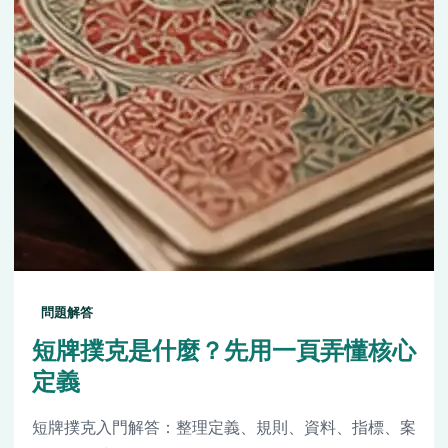
問題解答
短牌撲克是什麼？先用一頁弄懂核心
定義
短牌撲克入門解答：整理定義、規則、資料、指標、案