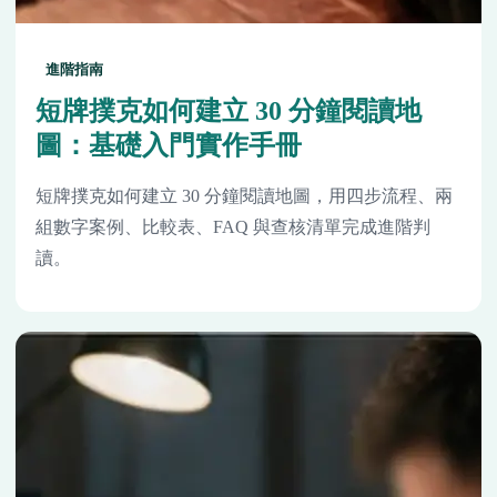
進階指南
短牌撲克如何建立 30 分鐘閱讀地
圖：基礎入門實作手冊
短牌撲克如何建立 30 分鐘閱讀地圖，用四步流程、兩
組數字案例、比較表、FAQ 與查核清單完成進階判
讀。