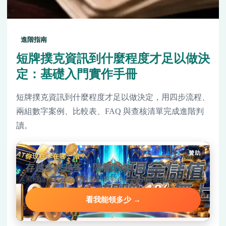
進階指南
短牌撲克資訊到什麼程度才足以做決
定：基礎入門實作手冊
短牌撲克資訊到什麼程度才足以做決定，用四步流程、
兩組數字案例、比較表、FAQ 與查核清單完成進階判
讀。
贊助
你現在卡在哪一階？
存越多送越多，階梯彩金
累積儲值達標自動解鎖對應彩金，階梯越高送越狠。
看我能領多少 →