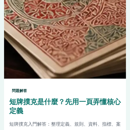
問題解答
短牌撲克是什麼？先用一頁弄懂核心
定義
短牌撲克入門解答：整理定義、規則、資料、指標、案