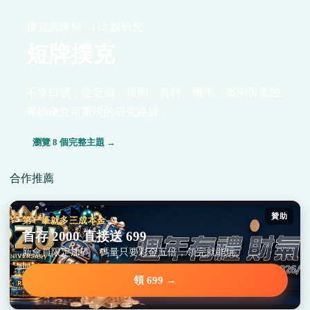
撲克與牌類 · 112 篇研究
短牌撲克
不靠口號，從定義、規則、資料、機率、案例與風險
界線建立可重現的研究路線。
瀏覽 8 個完整主題 →
合作推薦
贊助
第一筆就多三成本金
首存 2000 直接送 699
新會員限定加碼，碼量只要彩金五倍，領完就能玩。
領 699 →