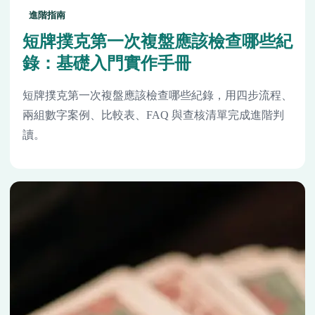
進階指南
短牌撲克第一次複盤應該檢查哪些紀
錄：基礎入門實作手冊
短牌撲克第一次複盤應該檢查哪些紀錄，用四步流程、
兩組數字案例、比較表、FAQ 與查核清單完成進階判
讀。