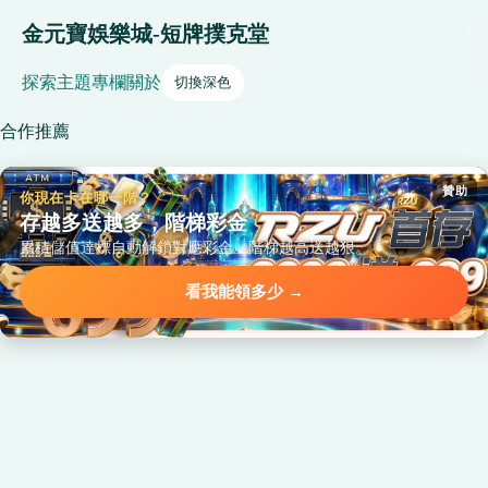
金元寶娛樂城-短牌撲克堂
探索
主題
專欄
關於
切換深色
合作推薦
贊助
你現在卡在哪一階？
存越多送越多，階梯彩金
累積儲值達標自動解鎖對應彩金，階梯越高送越狠。
看我能領多少 →