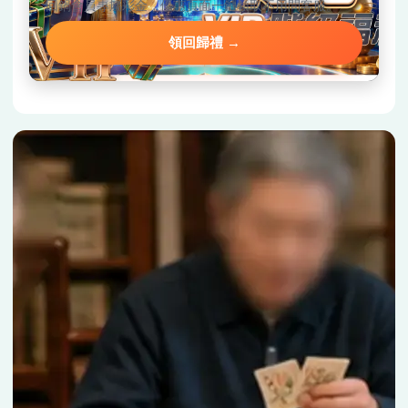
回鍋會員專屬彩金，優惠頁面一鍵領取不用問客服。
領回歸禮 →