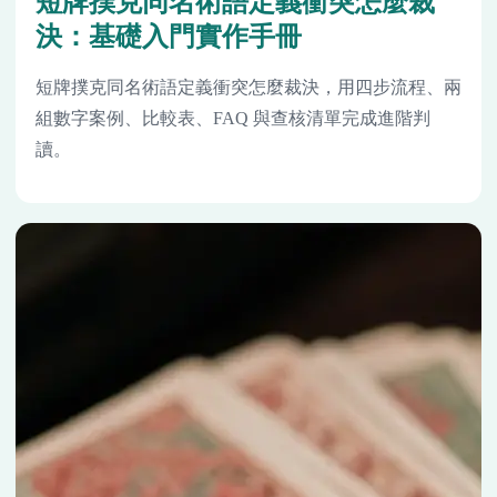
短牌撲克同名術語定義衝突怎麼裁
決：基礎入門實作手冊
短牌撲克同名術語定義衝突怎麼裁決，用四步流程、兩
組數字案例、比較表、FAQ 與查核清單完成進階判
讀。