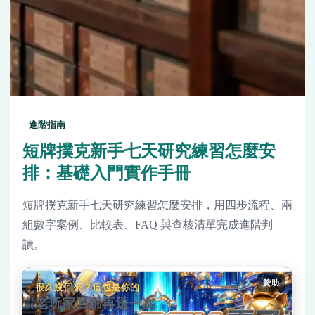
進階指南
短牌撲克新手七天研究練習怎麼安
排：基礎入門實作手冊
短牌撲克新手七天研究練習怎麼安排，用四步流程、兩
組數字案例、比較表、FAQ 與查核清單完成進階判
讀。
贊助
很久沒回來？這包是你的
老玩家回歸再送一次