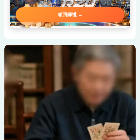
回鍋會員專屬彩金，優惠頁面一鍵領取不用問客服。
領回歸禮 →