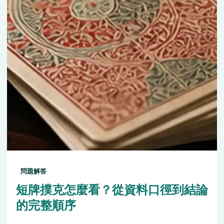
問題解答
短牌撲克怎麼看？從資料口徑到結論
的完整順序