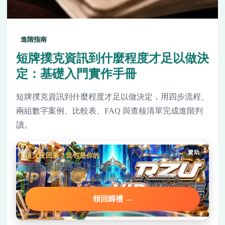
進階指南
短牌撲克資訊到什麼程度才足以做決
定：基礎入門實作手冊
短牌撲克資訊到什麼程度才足以做決定，用四步流程、
兩組數字案例、比較表、FAQ 與查核清單完成進階判
讀。
贊助
很久沒回來？這包是你的
老玩家回歸再送一次
回鍋會員專屬彩金，優惠頁面一鍵領取不用問客服。
領回歸禮 →