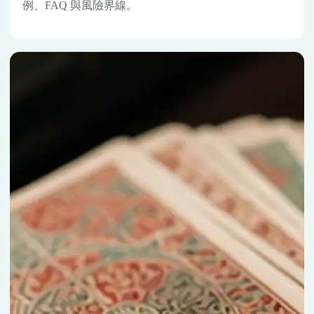
例、FAQ 與風險界線。