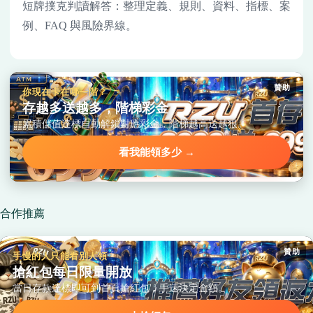
短牌撲克判讀解答：整理定義、規則、資料、指標、案
例、FAQ 與風險界線。
贊助
你現在卡在哪一階？
存越多送越多，階梯彩金
累積儲值達標自動解鎖對應彩金，階梯越高送越狠。
看我能領多少 →
合作推薦
贊助
手慢的人只能看別人領
搶紅包每日限量開放
當日存款達標即可到首頁搶紅包，手速決定金額。