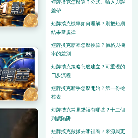
短牌撲克怎麼算？公式、輸入與誤
差帶
短牌撲克機率如何理解？別把短期
結果當規律
短牌撲克賠率怎麼換算？價格與機
率的差別
贊助
短牌撲克策略怎麼建立？可重現的
四步流程
短牌撲克新手怎麼開始？第一份檢
核表
短牌撲克常見錯誤有哪些？十二個
判讀陷阱
短牌撲克數據去哪裡看？來源與更