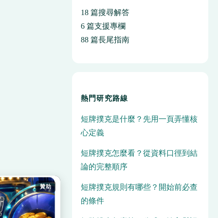
18 篇搜尋解答
6 篇支援專欄
88 篇長尾指南
熱門研究路線
短牌撲克是什麼？先用一頁弄懂核
心定義
短牌撲克怎麼看？從資料口徑到結
論的完整順序
短牌撲克規則有哪些？開始前必查
贊助
的條件