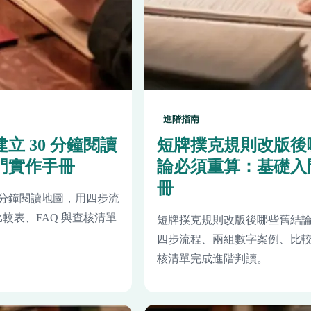
進階指南
立 30 分鐘閱讀
短牌撲克規則改版後
門實作手冊
論必須重算：基礎入
冊
0 分鐘閱讀地圖，用四步流
較表、FAQ 與查核清單
短牌撲克規則改版後哪些舊結
四步流程、兩組數字案例、比較表
核清單完成進階判讀。