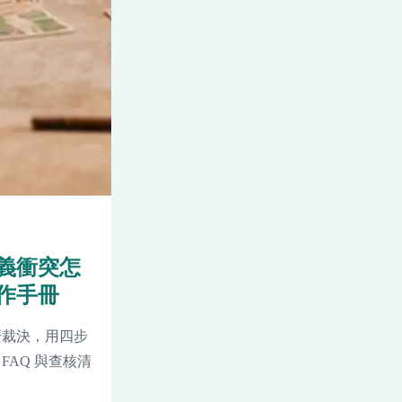
義衝突怎
作手冊
麼裁決，用四步
AQ 與查核清