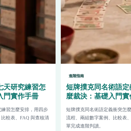
進階指南
七天研究練習怎
短牌撲克同名術語定
入門實作手冊
麼裁決：基礎入門實
究練習怎麼安排，用四步
短牌撲克同名術語定義衝突怎
比較表、FAQ 與查核清
流程、兩組數字案例、比較表、F
單完成進階判讀。