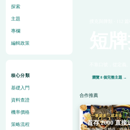
探索
主題
撲克與牌類 · 112 
專欄
短牌
編輯政策
不靠口號，從定義
核心分類
瀏覽 8 個完整主題 →
基礎入門
合作推薦
資料查證
機率價格
第一筆就多三成本金
首存 2000 直接送
策略流程
新會員限定加碼，碼量