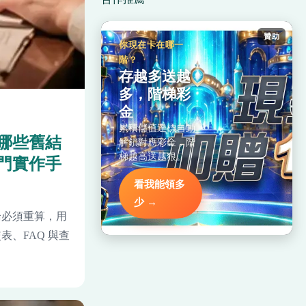
贊助
你現在卡在哪一
階？
存越多送越
多，階梯彩
金
累積儲值達標自動
哪些舊結
解鎖對應彩金，階
梯越高送越狠。
門實作手
看我能領多
少 →
論必須重算，用
、FAQ 與查