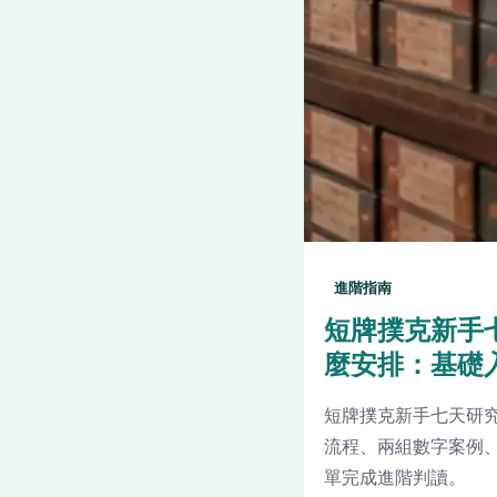
進階指南
短牌撲克新手
麼安排：基礎
短牌撲克新手七天研
流程、兩組數字案例、
單完成進階判讀。