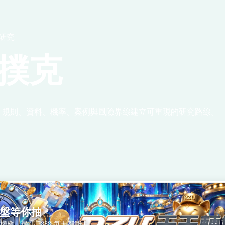
篇研究
撲克
、規則、資料、機率、案例與風險界線建立可重現的研究路線。
盤等你抽
盤機會，最高 2888 每天都能中。