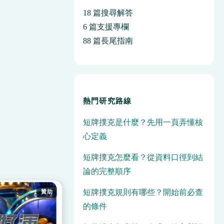
18 篇搜尋解答
6 篇支援專欄
88 篇長尾指南
熱門研究路線
短牌撲克是什麼？先用一頁弄懂核
心定義
短牌撲克怎麼看？從資料口徑到結
論的完整順序
短牌撲克規則有哪些？開始前必查
贊助
的條件