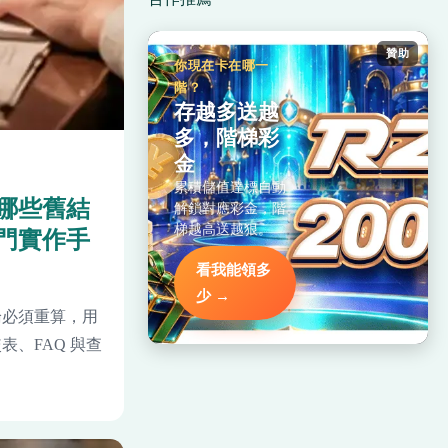
贊助
你現在卡在哪一
階？
存越多送越
多，階梯彩
金
累積儲值達標自動
哪些舊結
解鎖對應彩金，階
梯越高送越狠。
門實作手
看我能領多
少 →
論必須重算，用
、FAQ 與查