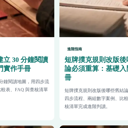
進階指南
立 30 分鐘閱讀
短牌撲克規則改版後
門實作手冊
論必須重算：基礎入
冊
0 分鐘閱讀地圖，用四步流
較表、FAQ 與查核清單
短牌撲克規則改版後哪些舊結
四步流程、兩組數字案例、比較表
核清單完成進階判讀。