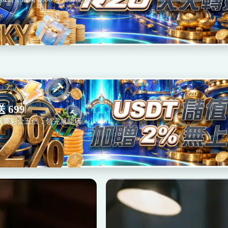
 699
只要彩金五倍，領完就能玩。