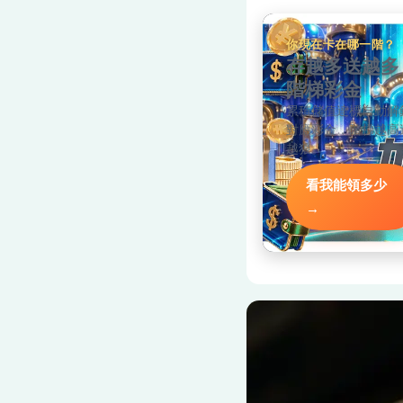
你現在卡在哪一階？
存越多送越多
階梯彩金
累積儲值達標自動解
對應彩金，階梯越高
越狠。
看我能領多少
→