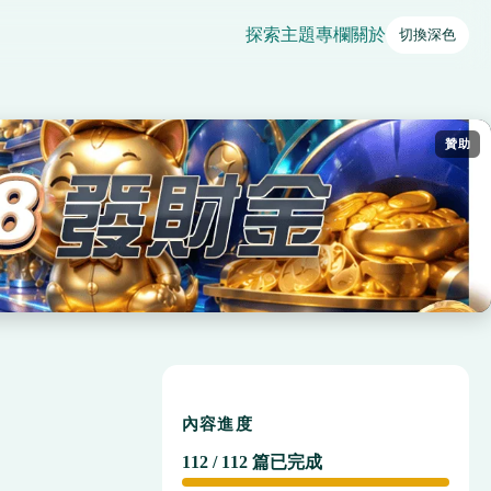
探索
主題
專欄
關於
切換深色
贊助
內容進度
112 / 112 篇已完成