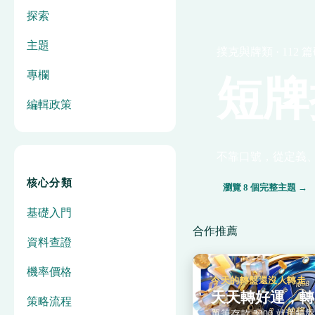
探索
主題
撲克與牌類 · 112 
專欄
短牌
編輯政策
不靠口號，從定義
核心分類
瀏覽 8 個完整主題 →
基礎入門
合作推薦
資料查證
機率價格
今天的轉盤還沒人轉走
天天轉好運，轉
策略流程
單筆存款 3000 就送轉