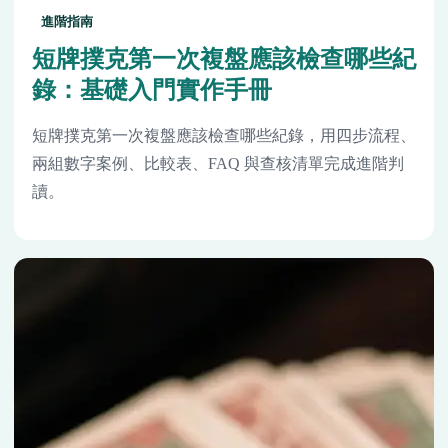
進階指南
短牌撲克第一次複盤應該檢查哪些紀
錄：基礎入門實作手冊
短牌撲克第一次複盤應該檢查哪些紀錄，用四步流程、
兩組數字案例、比較表、FAQ 與查核清單完成進階判
讀。