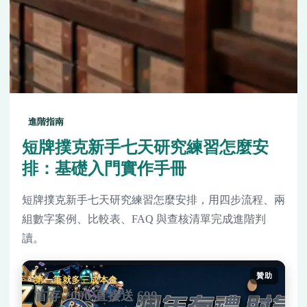
進階指南
短牌撲克新手七天研究練習怎麼安
排：基礎入門實作手冊
短牌撲克新手七天研究練習怎麼安排，用四步流程、兩
組數字案例、比較表、FAQ 與查核清單完成進階判
讀。
贊助
第一筆就多三成本金
首存 2000 直接送 699