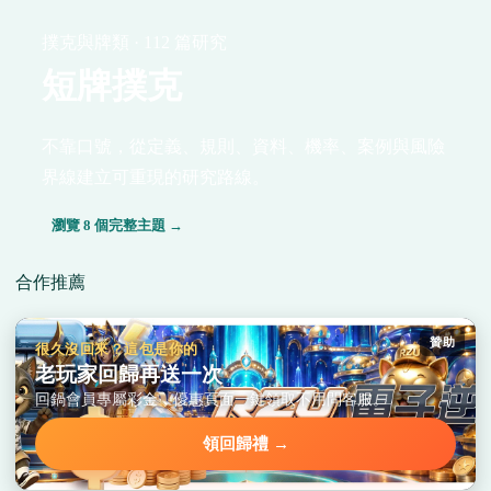
撲克與牌類 · 112 篇研究
短牌撲克
不靠口號，從定義、規則、資料、機率、案例與風險
界線建立可重現的研究路線。
瀏覽 8 個完整主題 →
合作推薦
贊助
很久沒回來？這包是你的
老玩家回歸再送一次
回鍋會員專屬彩金，優惠頁面一鍵領取不用問客服。
領回歸禮 →