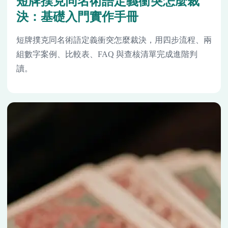
短牌撲克同名術語定義衝突怎麼裁
決：基礎入門實作手冊
短牌撲克同名術語定義衝突怎麼裁決，用四步流程、兩
組數字案例、比較表、FAQ 與查核清單完成進階判
讀。