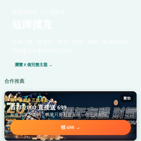
撲克與牌類 · 112 篇研究
短牌撲克
不靠口號，從定義、規則、資料、機率、案例與風險
界線建立可重現的研究路線。
瀏覽 8 個完整主題 →
合作推薦
贊助
第一筆就多三成本金
首存 2000 直接送 699
新會員限定加碼，碼量只要彩金五倍，領完就能玩。
領 699 →