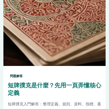
問題解答
短牌撲克是什麼？先用一頁弄懂核心
定義
短牌撲克入門解答：整理定義、規則、資料、指標、案