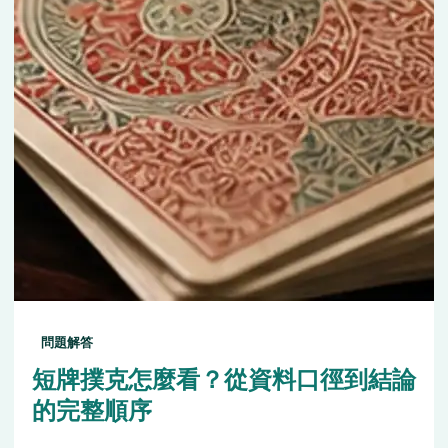
問題解答
短牌撲克怎麼看？從資料口徑到結論
的完整順序