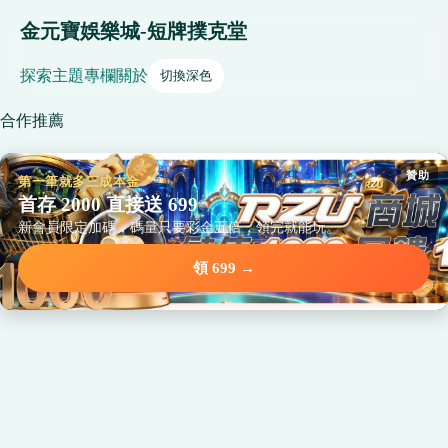
金元寶娛樂城-短牌撲克堂
探索
主題
專欄
關於
切換深色
合作推薦
贊助
第一筆就多三成本金
首存 2000 直接送 699
新會員限定加碼，碼量只要彩金五倍，領完就能玩。
領 699 →