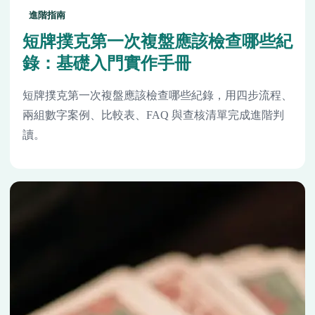
進階指南
短牌撲克第一次複盤應該檢查哪些紀
錄：基礎入門實作手冊
短牌撲克第一次複盤應該檢查哪些紀錄，用四步流程、
兩組數字案例、比較表、FAQ 與查核清單完成進階判
讀。