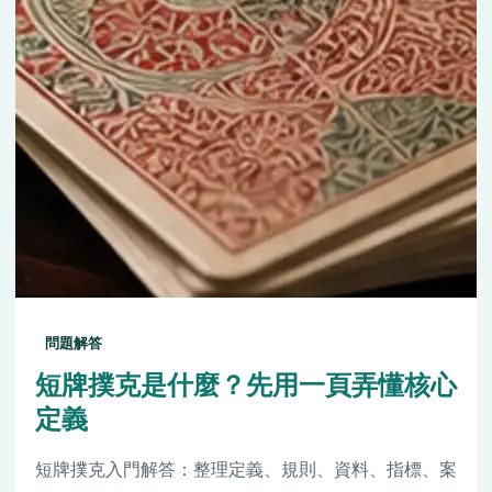
問題解答
短牌撲克是什麼？先用一頁弄懂核心
定義
短牌撲克入門解答：整理定義、規則、資料、指標、案