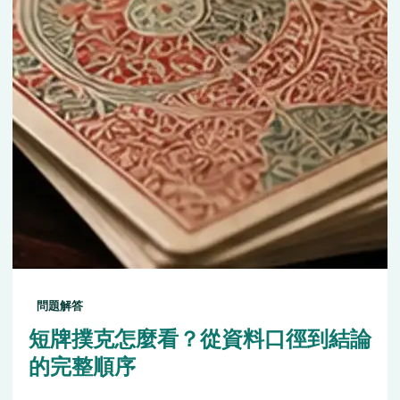
問題解答
短牌撲克怎麼看？從資料口徑到結論
的完整順序