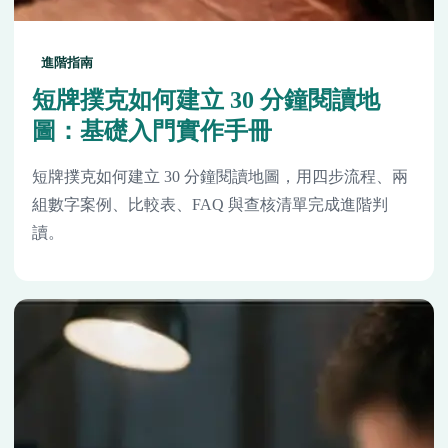
進階指南
短牌撲克如何建立 30 分鐘閱讀地
圖：基礎入門實作手冊
短牌撲克如何建立 30 分鐘閱讀地圖，用四步流程、兩
組數字案例、比較表、FAQ 與查核清單完成進階判
讀。