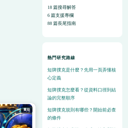
18 篇搜尋解答
6 篇支援專欄
88 篇長尾指南
熱門研究路線
短牌撲克是什麼？先用一頁弄懂核
心定義
短牌撲克怎麼看？從資料口徑到結
論的完整順序
短牌撲克規則有哪些？開始前必查
贊助
的條件