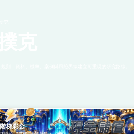
篇研究
撲克
、規則、資料、機率、案例與風險界線建立可重現的研究路線。
階梯彩金
對應彩金，階梯越高送越狠。