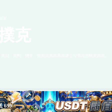
篇研究
撲克
、規則、資料、機率、案例與風險界線建立可重現的研究路線。
 699
只要彩金五倍，領完就能玩。