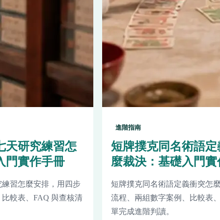
進階指南
七天研究練習怎
短牌撲克同名術語定
入門實作手冊
麼裁決：基礎入門實
究練習怎麼安排，用四步
短牌撲克同名術語定義衝突怎
比較表、FAQ 與查核清
流程、兩組數字案例、比較表、F
單完成進階判讀。