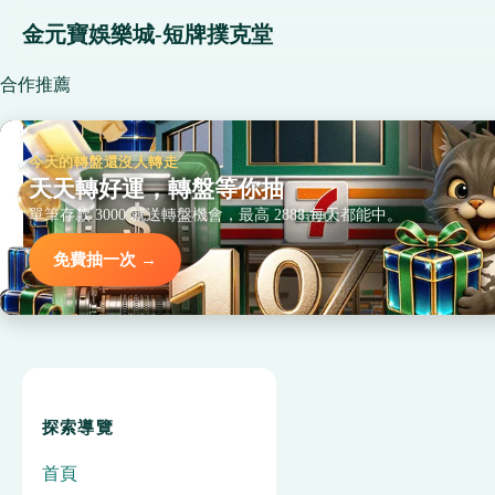
金元寶娛樂城-短牌撲克堂
合作推薦
今天的轉盤還沒人轉走
天天轉好運，轉盤等你抽
單筆存款 3000 就送轉盤機會，最高 2888 每天都能中。
免費抽一次 →
探索導覽
首頁