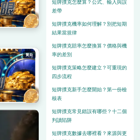
短牌撲克怎麼算？公式、輸入與誤
差帶
短牌撲克機率如何理解？別把短期
結果當規律
短牌撲克賠率怎麼換算？價格與機
率的差別
贊助
短牌撲克策略怎麼建立？可重現的
四步流程
短牌撲克新手怎麼開始？第一份檢
核表
短牌撲克常見錯誤有哪些？十二個
判讀陷阱
短牌撲克數據去哪裡看？來源與更