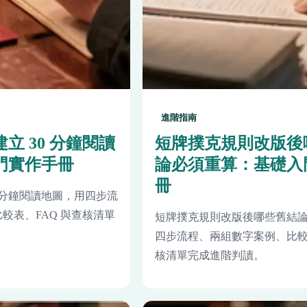
進階指南
立 30 分鐘閱讀
短牌撲克規則改版後
門實作手冊
論必須重算：基礎入
冊
0 分鐘閱讀地圖，用四步流
較表、FAQ 與查核清單
短牌撲克規則改版後哪些舊結
四步流程、兩組數字案例、比較表
核清單完成進階判讀。