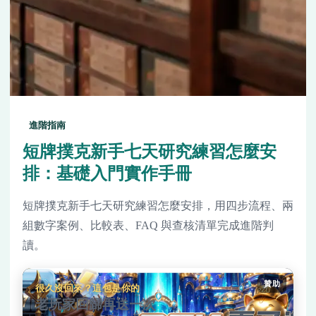
進階指南
短牌撲克新手七天研究練習怎麼安
排：基礎入門實作手冊
短牌撲克新手七天研究練習怎麼安排，用四步流程、兩
組數字案例、比較表、FAQ 與查核清單完成進階判
讀。
贊助
很久沒回來？這包是你的
老玩家回歸再送一次