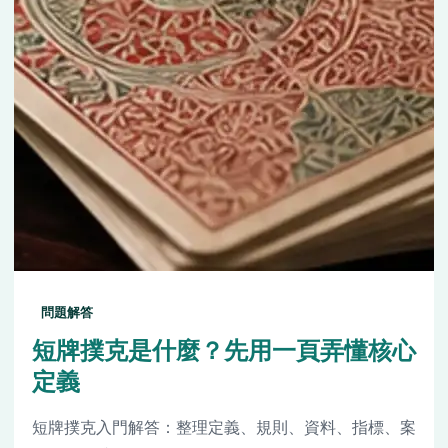
問題解答
短牌撲克是什麼？先用一頁弄懂核心
定義
短牌撲克入門解答：整理定義、規則、資料、指標、案