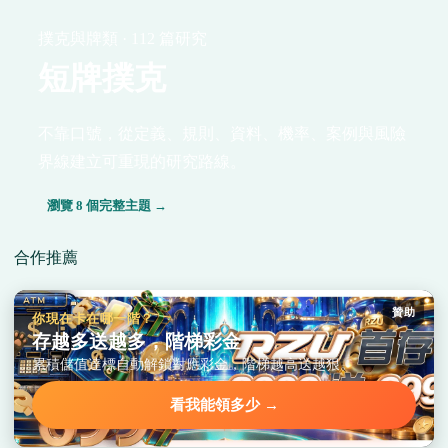
撲克與牌類 · 112 篇研究
短牌撲克
不靠口號，從定義、規則、資料、機率、案例與風險
界線建立可重現的研究路線。
瀏覽 8 個完整主題 →
合作推薦
贊助
你現在卡在哪一階？
存越多送越多，階梯彩金
累積儲值達標自動解鎖對應彩金，階梯越高送越狠。
看我能領多少 →