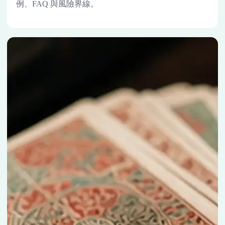
例、FAQ 與風險界線。