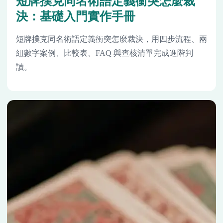
短牌撲克同名術語定義衝突怎麼裁
決：基礎入門實作手冊
短牌撲克同名術語定義衝突怎麼裁決，用四步流程、兩
組數字案例、比較表、FAQ 與查核清單完成進階判
讀。