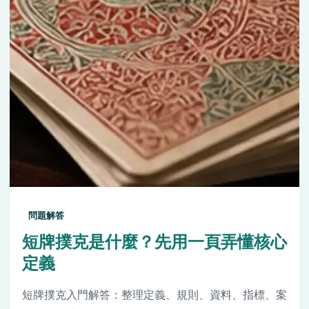
問題解答
短牌撲克是什麼？先用一頁弄懂核心
定義
短牌撲克入門解答：整理定義、規則、資料、指標、案