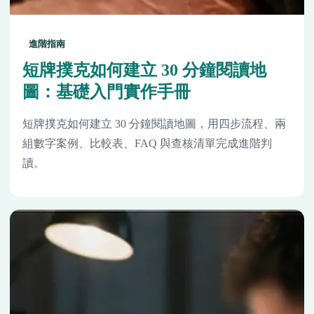
進階指南
短牌撲克如何建立 30 分鐘閱讀地
圖：基礎入門實作手冊
短牌撲克如何建立 30 分鐘閱讀地圖，用四步流程、兩
組數字案例、比較表、FAQ 與查核清單完成進階判
讀。