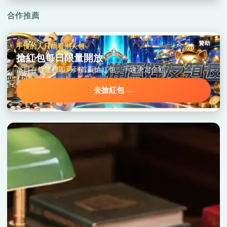
合作推薦
贊助
手慢的人只能看別人領
搶紅包每日限量開放
當日存款達標即可到首頁搶紅包，手速決定金額。
去搶紅包 →