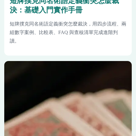
短牌撲克同名術語定義衝突怎麼裁
決：基礎入門實作手冊
短牌撲克同名術語定義衝突怎麼裁決，用四步流程、兩
組數字案例、比較表、FAQ 與查核清單完成進階判
讀。