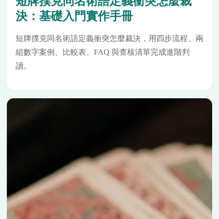
短牌撲克同名術語定義衝突怎麼裁
決：基礎入門實作手冊
短牌撲克同名術語定義衝突怎麼裁決，用四步流程、兩
組數字案例、比較表、FAQ 與查核清單完成進階判
讀。