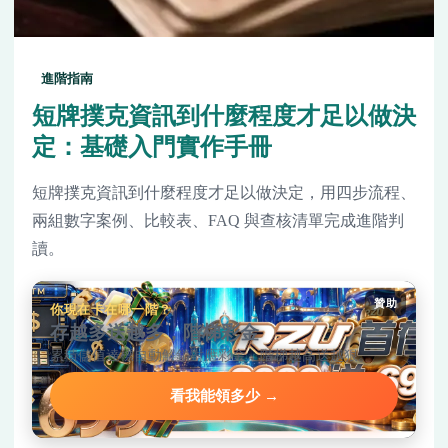
進階指南
短牌撲克資訊到什麼程度才足以做決
定：基礎入門實作手冊
短牌撲克資訊到什麼程度才足以做決定，用四步流程、
兩組數字案例、比較表、FAQ 與查核清單完成進階判
讀。
贊助
你現在卡在哪一階？
存越多送越多，階梯彩金
累積儲值達標自動解鎖對應彩金，階梯越高送越狠。
看我能領多少 →