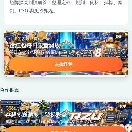
短牌撲克判讀解答：整理定義、規則、資料、指標、案
例、FAQ 與風險界線。
贊助
手慢的人只能看別人領
搶紅包每日限量開放
當日存款達標即可到首頁搶紅包，手速決定金額。
去搶紅包 →
合作推薦
贊助
你現在卡在哪一階？
存越多送越多，階梯彩金
累積儲值達標自動解鎖對應彩金，階梯越高送越狠。