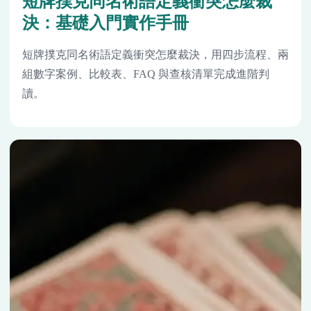
短牌撲克同名術語定義衝突怎麼裁
決：基礎入門實作手冊
短牌撲克同名術語定義衝突怎麼裁決，用四步流程、兩
組數字案例、比較表、FAQ 與查核清單完成進階判
讀。