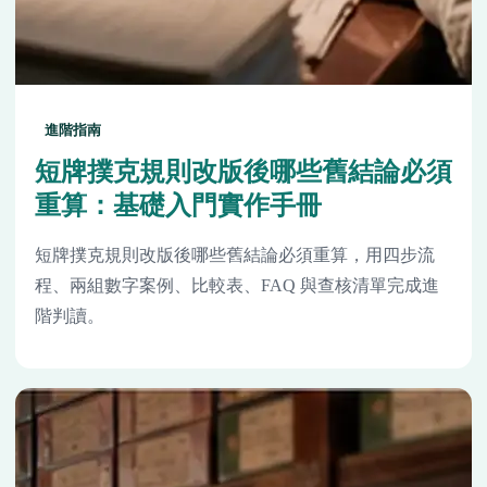
進階指南
短牌撲克規則改版後哪些舊結論必須
重算：基礎入門實作手冊
短牌撲克規則改版後哪些舊結論必須重算，用四步流
程、兩組數字案例、比較表、FAQ 與查核清單完成進
階判讀。