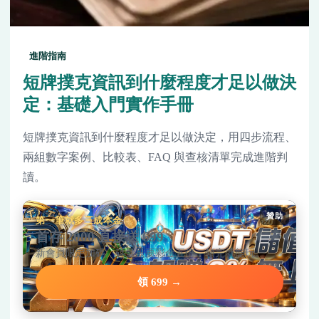
進階指南
短牌撲克資訊到什麼程度才足以做決
定：基礎入門實作手冊
短牌撲克資訊到什麼程度才足以做決定，用四步流程、
兩組數字案例、比較表、FAQ 與查核清單完成進階判
讀。
贊助
第一筆就多三成本金
首存 2000 直接送 699
新會員限定加碼，碼量只要彩金五倍，領完就能玩。
領 699 →