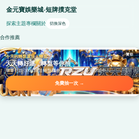
金元寶娛樂城-短牌撲克堂
探索
主題
專欄
關於
切換深色
合作推薦
贊助
今天的轉盤還沒人轉走
天天轉好運，轉盤等你抽
單筆存款 3000 就送轉盤機會，最高 2888 每天都能中。
免費抽一次 →