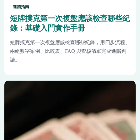
進階指南
短牌撲克第一次複盤應該檢查哪些紀
錄：基礎入門實作手冊
短牌撲克第一次複盤應該檢查哪些紀錄，用四步流程、
兩組數字案例、比較表、FAQ 與查核清單完成進階判
讀。