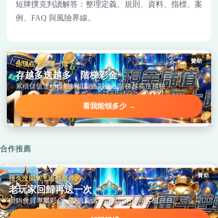
短牌撲克判讀解答：整理定義、規則、資料、指標、案
例、FAQ 與風險界線。
贊助
你現在卡在哪一階？
存越多送越多，階梯彩金
累積儲值達標自動解鎖對應彩金，階梯越高送越狠。
看我能領多少 →
合作推薦
贊助
很久沒回來？這包是你的
老玩家回歸再送一次
回鍋會員專屬彩金，優惠頁面一鍵領取不用問客服。