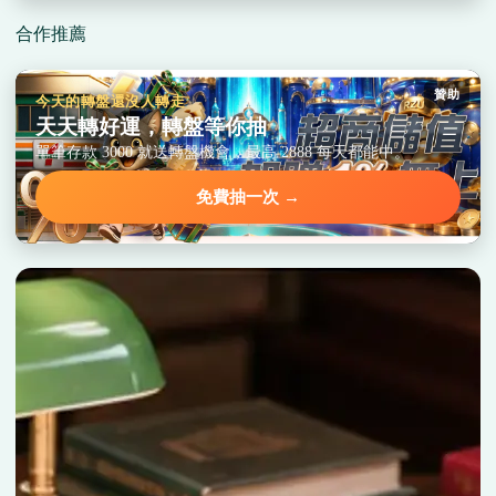
合作推薦
贊助
今天的轉盤還沒人轉走
天天轉好運，轉盤等你抽
單筆存款 3000 就送轉盤機會，最高 2888 每天都能中。
免費抽一次 →