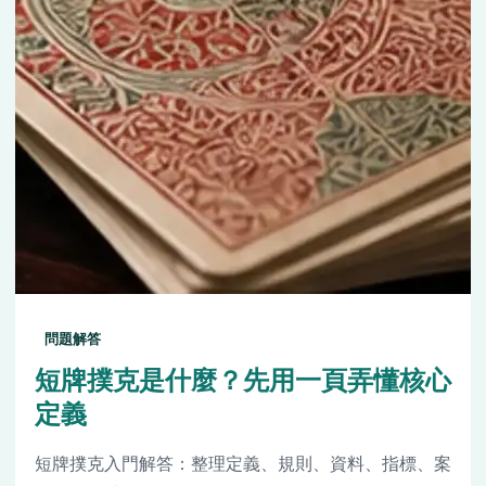
問題解答
短牌撲克是什麼？先用一頁弄懂核心
定義
短牌撲克入門解答：整理定義、規則、資料、指標、案