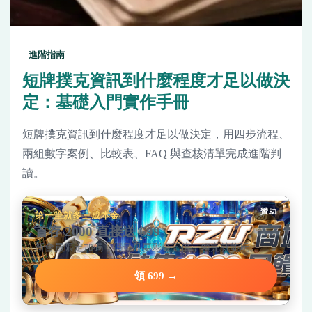
進階指南
短牌撲克資訊到什麼程度才足以做決
定：基礎入門實作手冊
短牌撲克資訊到什麼程度才足以做決定，用四步流程、
兩組數字案例、比較表、FAQ 與查核清單完成進階判
讀。
贊助
第一筆就多三成本金
首存 2000 直接送 699
新會員限定加碼，碼量只要彩金五倍，領完就能玩。
領 699 →