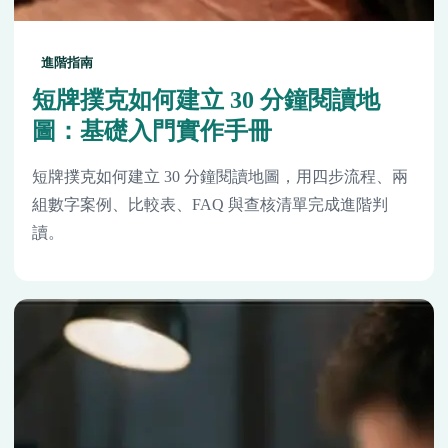
進階指南
短牌撲克如何建立 30 分鐘閱讀地
圖：基礎入門實作手冊
短牌撲克如何建立 30 分鐘閱讀地圖，用四步流程、兩
組數字案例、比較表、FAQ 與查核清單完成進階判
讀。