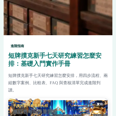
進階指南
短牌撲克新手七天研究練習怎麼安
排：基礎入門實作手冊
短牌撲克新手七天研究練習怎麼安排，用四步流程、兩
組數字案例、比較表、FAQ 與查核清單完成進階判
讀。
贊助
手慢的人只能看別人領
搶紅包每日限量開放