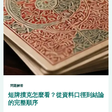
問題解答
短牌撲克怎麼看？從資料口徑到結論
的完整順序