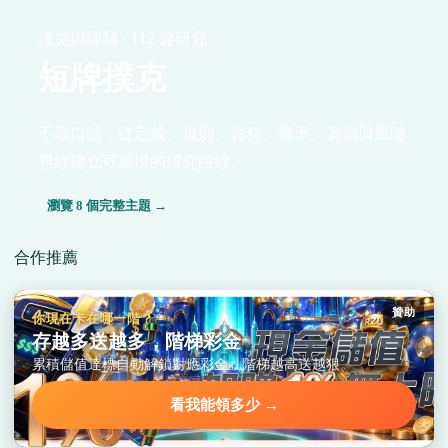
撲克與牌類 · 112 篇研究
短牌撲克
不靠口號，從定義、規則、資料、機率、案例與風險
界線建立可重現的研究路線。
瀏覽 8 個完整主題 →
合作推薦
贊助
你現在卡在哪一階？
存越多送越多，階梯彩金
累積儲值達標自動解鎖對應彩金，階梯越高送越狠。
看我能領多少 →