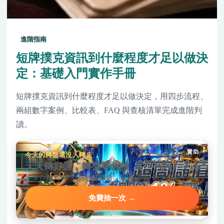
進階指南
短牌撲克資訊到什麼程度才足以做決
定：基礎入門實作手冊
短牌撲克資訊到什麼程度才足以做決定，用四步流程、
兩組數字案例、比較表、FAQ 與查核清單完成進階判
讀。
贊助
今天的轉盤還沒人轉走
天天轉好運，轉盤等你抽
單筆存款 3000 就送轉盤機會，最高 2888 每天都能中。
免費抽一次 →