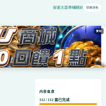
探索
主題
專欄
關於
切換深色
贊助
內容進度
112 / 112 篇已完成