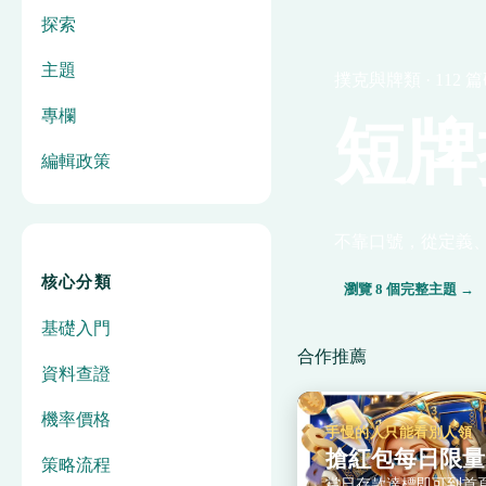
探索
主題
撲克與牌類 · 112 
專欄
短牌
編輯政策
不靠口號，從定義
核心分類
瀏覽 8 個完整主題 →
基礎入門
合作推薦
資料查證
機率價格
手慢的人只能看別人領
搶紅包每日限量
策略流程
當日存款達標即可到首