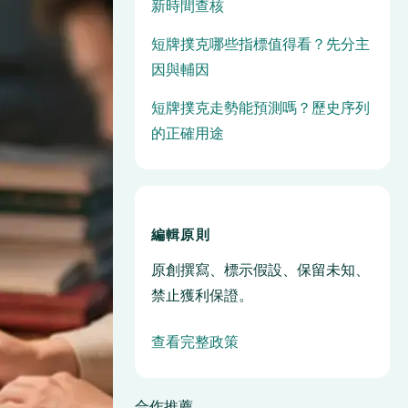
新時間查核
短牌撲克哪些指標值得看？先分主
因與輔因
短牌撲克走勢能預測嗎？歷史序列
的正確用途
編輯原則
原創撰寫、標示假設、保留未知、
禁止獲利保證。
查看完整政策
合作推薦