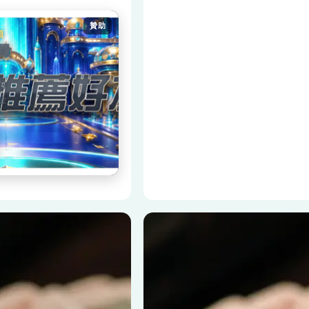
贊助
領
量
首
金