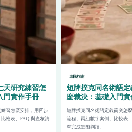
進階指南
七天研究練習怎
短牌撲克同名術語定
入門實作手冊
麼裁決：基礎入門實
究練習怎麼安排，用四步
短牌撲克同名術語定義衝突怎
比較表、FAQ 與查核清
流程、兩組數字案例、比較表、F
單完成進階判讀。