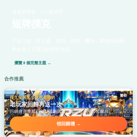
撲克與牌類 · 112 篇研究
短牌撲克
不靠口號，從定義、規則、資料、機率、案例與風險
界線建立可重現的研究路線。
瀏覽 8 個完整主題 →
合作推薦
贊助
很久沒回來？這包是你的
老玩家回歸再送一次
回鍋會員專屬彩金，優惠頁面一鍵領取不用問客服。
領回歸禮 →