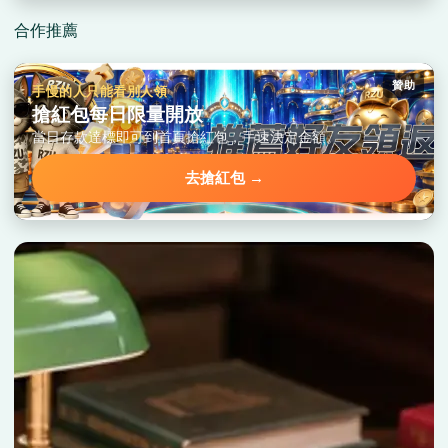
合作推薦
贊助
手慢的人只能看別人領
搶紅包每日限量開放
當日存款達標即可到首頁搶紅包，手速決定金額。
去搶紅包 →