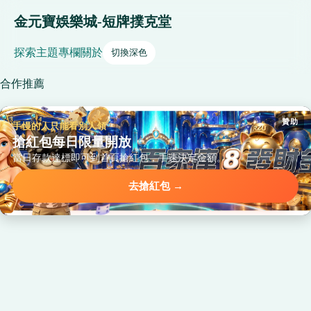
金元寶娛樂城-短牌撲克堂
探索
主題
專欄
關於
切換深色
合作推薦
贊助
手慢的人只能看別人領
搶紅包每日限量開放
當日存款達標即可到首頁搶紅包，手速決定金額。
去搶紅包 →