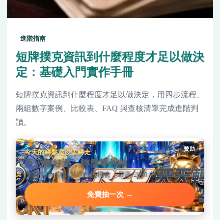
進階指南
短牌撲克資訊到什麼程度才足以做決
定：基礎入門實作手冊
短牌撲克資訊到什麼程度才足以做決定，用四步流程、
兩組數字案例、比較表、FAQ 與查核清單完成進階判
讀。
贊助
今天的轉盤還沒人轉走
天天轉好運，轉盤等你抽
單筆存款 3000 就送轉盤機會，最高 2888 每天都能中。
免費抽一次 →