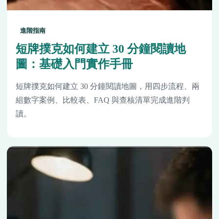
進階指南
短牌撲克如何建立 30 分鐘閱讀地
圖：基礎入門實作手冊
短牌撲克如何建立 30 分鐘閱讀地圖，用四步流程、兩
組數字案例、比較表、FAQ 與查核清單完成進階判
讀。