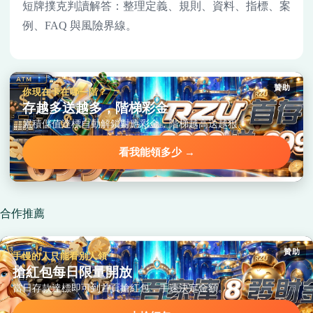
短牌撲克判讀解答：整理定義、規則、資料、指標、案
例、FAQ 與風險界線。
贊助
你現在卡在哪一階？
存越多送越多，階梯彩金
累積儲值達標自動解鎖對應彩金，階梯越高送越狠。
看我能領多少 →
合作推薦
贊助
手慢的人只能看別人領
搶紅包每日限量開放
當日存款達標即可到首頁搶紅包，手速決定金額。