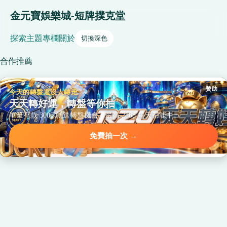
金元寶娛樂城-短牌撲克堂
探索
主題
專欄
關於
切換深色
合作推薦
贊助
今天的轉盤還沒人轉走
天天轉好運，轉盤等你抽
單筆存款 3000 就送轉盤機會，最高 2888 每天都能中。
免費抽一次 →