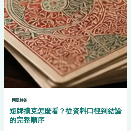
問題解答
短牌撲克怎麼看？從資料口徑到結論
的完整順序