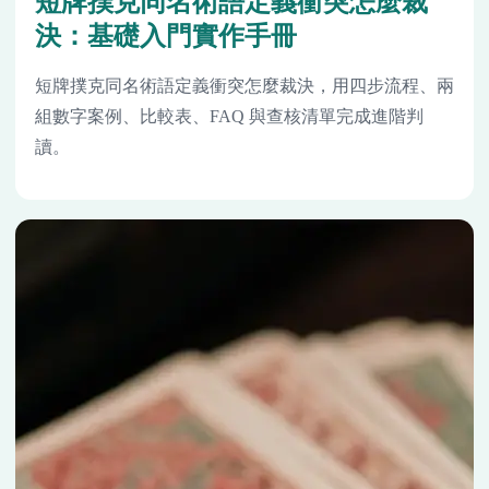
短牌撲克同名術語定義衝突怎麼裁
決：基礎入門實作手冊
短牌撲克同名術語定義衝突怎麼裁決，用四步流程、兩
組數字案例、比較表、FAQ 與查核清單完成進階判
讀。