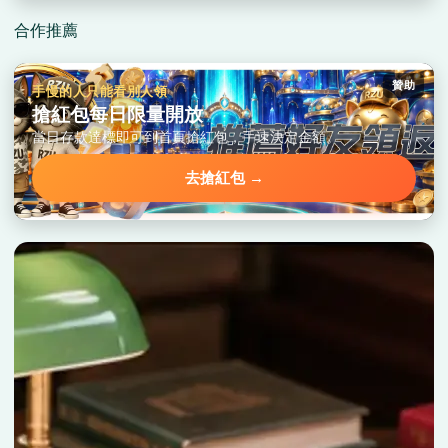
合作推薦
贊助
手慢的人只能看別人領
搶紅包每日限量開放
當日存款達標即可到首頁搶紅包，手速決定金額。
去搶紅包 →