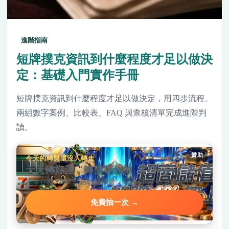
進階指南
短牌撲克資訊到什麼程度才足以做決
定：基礎入門實作手冊
短牌撲克資訊到什麼程度才足以做決定，用四步流程、
兩組數字案例、比較表、FAQ 與查核清單完成進階判
讀。
贊助
今天的轉盤還沒人轉走
天天轉好運，轉盤等你抽
單筆存款 3000 就送轉盤機會，最高 2888 每天都能中。
免費抽一次 →