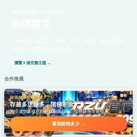
撲克與牌類 · 112 篇研究
短牌撲克
不靠口號，從定義、規則、資料、機率、案例與風險
界線建立可重現的研究路線。
瀏覽 8 個完整主題 →
合作推薦
贊助
你現在卡在哪一階？
存越多送越多，階梯彩金
累積儲值達標自動解鎖對應彩金，階梯越高送越狠。
看我能領多少 →