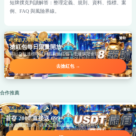
短牌撲克判讀解答：整理定義、規則、資料、指標、案
例、FAQ 與風險界線。
贊助
手慢的人只能看別人領
搶紅包每日限量開放
當日存款達標即可到首頁搶紅包，手速決定金額。
去搶紅包 →
合作推薦
贊助
第一筆就多三成本金
首存 2000 直接送 699
新會員限定加碼，碼量只要彩金五倍，領完就能玩。