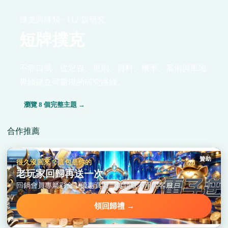
撲克與牌類 · 112 篇研究
短牌撲克
不靠口號，從定義、規則、資料、機率、案例與風險
界線建立可重現的研究路線。
瀏覽 8 個完整主題 →
合作推薦
贊助
很久沒回來？這包是你的
老玩家回歸再送一次
回鍋會員專屬彩金，優惠頁面一鍵領取不用問客服。
領回歸禮 →