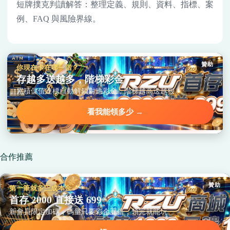
短牌撲克判讀解答：整理定義、規則、資料、指標、案
例、FAQ 與風險界線。
贊助
你現在卡在哪一階？
存越多送越多，階梯彩金
累積儲值達標自動解鎖對應彩金，階梯越高送越狠。
看我能領多少 →
合作推薦
贊助
第一筆就多三成本金
首存 2000 直接送 699
新會員限定加碼，碼量只要彩金五倍，領完就能玩。