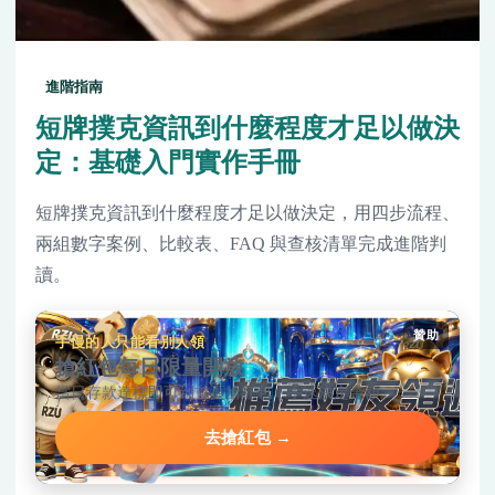
進階指南
短牌撲克資訊到什麼程度才足以做決
定：基礎入門實作手冊
短牌撲克資訊到什麼程度才足以做決定，用四步流程、
兩組數字案例、比較表、FAQ 與查核清單完成進階判
讀。
贊助
手慢的人只能看別人領
搶紅包每日限量開放
當日存款達標即可到首頁搶紅包，手速決定金額。
去搶紅包 →