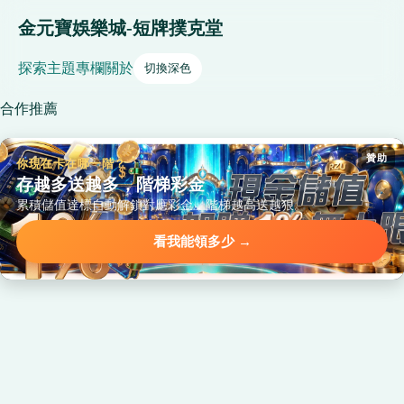
金元寶娛樂城-短牌撲克堂
探索
主題
專欄
關於
切換深色
合作推薦
贊助
你現在卡在哪一階？
存越多送越多，階梯彩金
累積儲值達標自動解鎖對應彩金，階梯越高送越狠。
看我能領多少 →