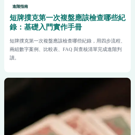
進階指南
短牌撲克第一次複盤應該檢查哪些紀
錄：基礎入門實作手冊
短牌撲克第一次複盤應該檢查哪些紀錄，用四步流程、
兩組數字案例、比較表、FAQ 與查核清單完成進階判
讀。