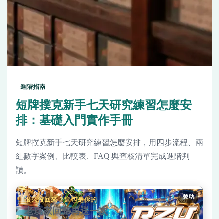
進階指南
短牌撲克新手七天研究練習怎麼安
排：基礎入門實作手冊
短牌撲克新手七天研究練習怎麼安排，用四步流程、兩
組數字案例、比較表、FAQ 與查核清單完成進階判
讀。
贊助
很久沒回來？這包是你的
老玩家回歸再送一次