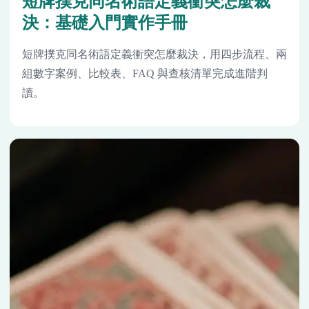
短牌撲克同名術語定義衝突怎麼裁
決：基礎入門實作手冊
短牌撲克同名術語定義衝突怎麼裁決，用四步流程、兩
組數字案例、比較表、FAQ 與查核清單完成進階判
讀。