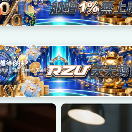
盤等你抽
盤機會，最高 2888 每天都能中。