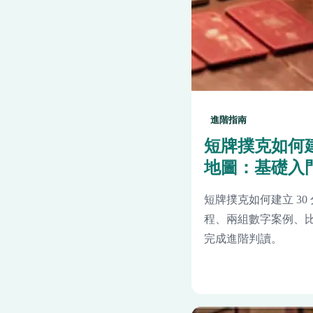
進階指南
短牌撲克如何建
地圖：基礎入
短牌撲克如何建立 3
程、兩組數字案例、比
完成進階判讀。