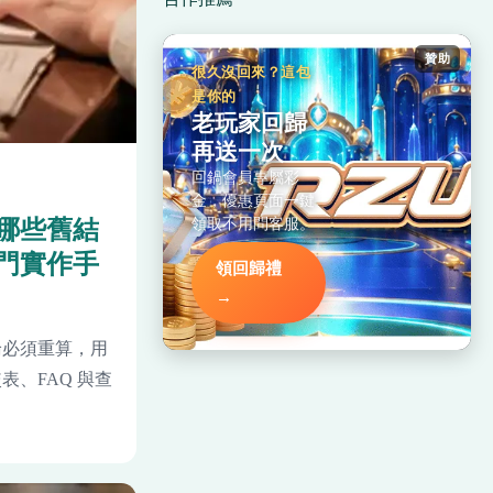
贊助
很久沒回來？這包
是你的
老玩家回歸
再送一次
回鍋會員專屬彩
金，優惠頁面一鍵
領取不用問客服。
哪些舊結
門實作手
領回歸禮
→
論必須重算，用
、FAQ 與查