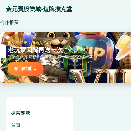
金元寶娛樂城-短牌撲克堂
合作推薦
很久沒回來？這包是你的
老玩家回歸再送一次
回鍋會員專屬彩金，優惠頁面一鍵領取不用問客服。
領回歸禮 →
探索導覽
首頁