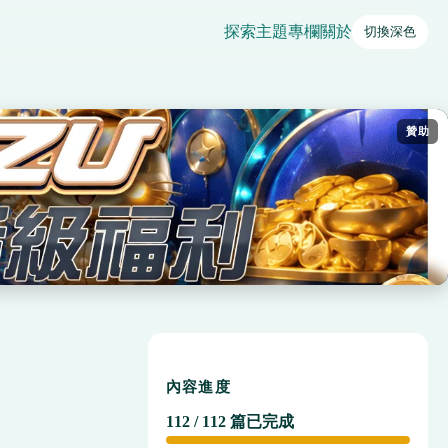
探索
主題
專欄
關於
切換深色
贊助
內容進度
112 / 112 篇已完成