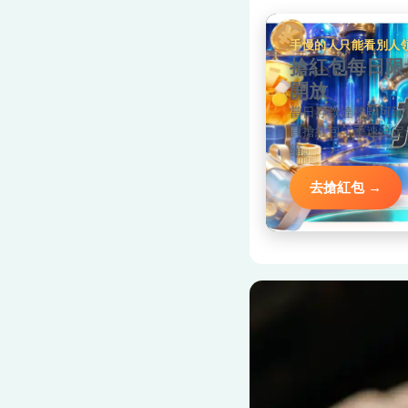
手慢的人只能看別人
搶紅包每日限
開放
當日存款達標即可到
頁搶紅包，手速決定
額。
去搶紅包 →