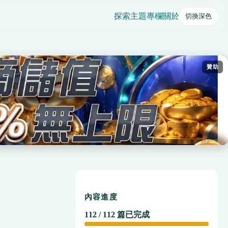
探索
主題
專欄
關於
切換深色
贊助
內容進度
112 / 112 篇已完成