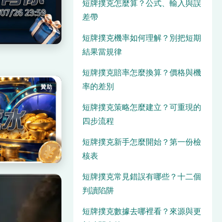
短牌撲克怎麼算？公式、輸入與誤
差帶
短牌撲克機率如何理解？別把短期
結果當規律
短牌撲克賠率怎麼換算？價格與機
率的差別
贊助
短牌撲克策略怎麼建立？可重現的
四步流程
短牌撲克新手怎麼開始？第一份檢
核表
短牌撲克常見錯誤有哪些？十二個
判讀陷阱
短牌撲克數據去哪裡看？來源與更