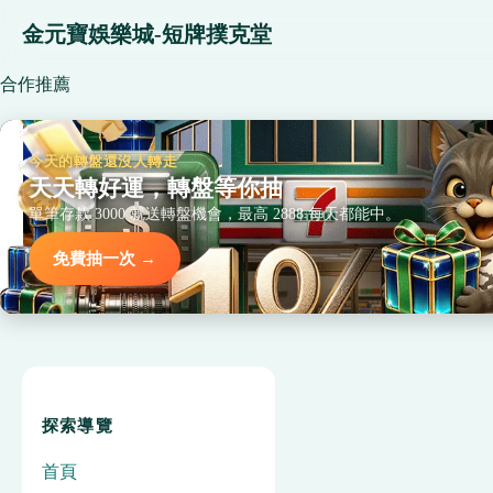
金元寶娛樂城-短牌撲克堂
合作推薦
今天的轉盤還沒人轉走
天天轉好運，轉盤等你抽
單筆存款 3000 就送轉盤機會，最高 2888 每天都能中。
免費抽一次 →
探索導覽
首頁