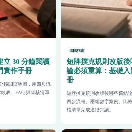
進階指南
立 30 分鐘閱讀
短牌撲克規則改版後
門實作手冊
論必須重算：基礎入
冊
0 分鐘閱讀地圖，用四步流
較表、FAQ 與查核清單
短牌撲克規則改版後哪些舊結
四步流程、兩組數字案例、比較表
核清單完成進階判讀。