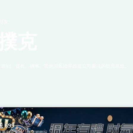
篇研究
撲克
、規則、資料、機率、案例與風險界線建立可重現的研究路線。
 699
只要彩金五倍，領完就能玩。