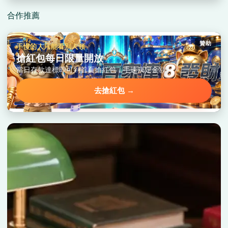
合作推薦
贊助
手慢的人只能看別人領
搶紅包每日限量開放
當日存款達標即可到首頁搶紅包，手速決定金額。
去搶紅包 →