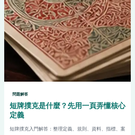
問題解答
短牌撲克是什麼？先用一頁弄懂核心
定義
短牌撲克入門解答：整理定義、規則、資料、指標、案