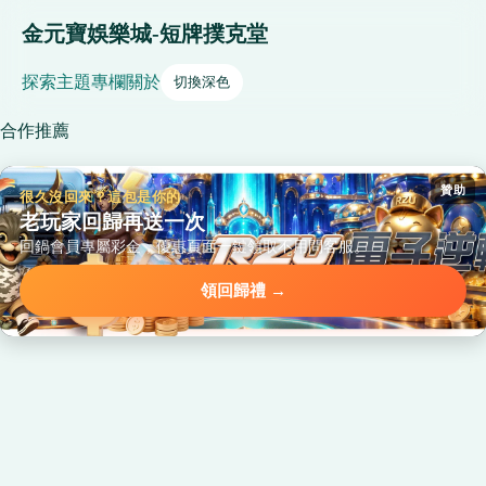
金元寶娛樂城-短牌撲克堂
探索
主題
專欄
關於
切換深色
合作推薦
贊助
很久沒回來？這包是你的
老玩家回歸再送一次
回鍋會員專屬彩金，優惠頁面一鍵領取不用問客服。
領回歸禮 →