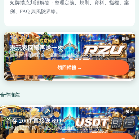
短牌撲克判讀解答：整理定義、規則、資料、指標、案
例、FAQ 與風險界線。
贊助
很久沒回來？這包是你的
老玩家回歸再送一次
回鍋會員專屬彩金，優惠頁面一鍵領取不用問客服。
領回歸禮 →
合作推薦
贊助
第一筆就多三成本金
首存 2000 直接送 699
新會員限定加碼，碼量只要彩金五倍，領完就能玩。