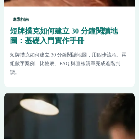
進階指南
短牌撲克如何建立 30 分鐘閱讀地
圖：基礎入門實作手冊
短牌撲克如何建立 30 分鐘閱讀地圖，用四步流程、兩
組數字案例、比較表、FAQ 與查核清單完成進階判
讀。