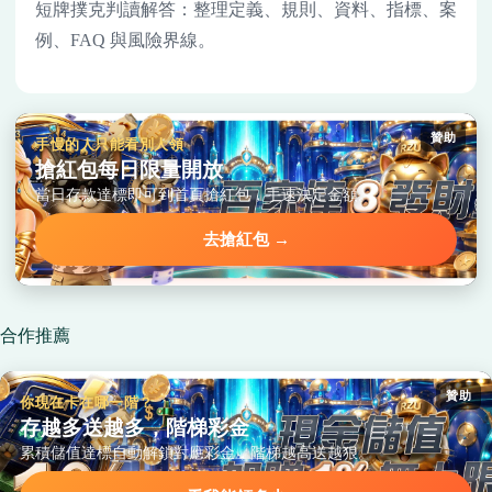
短牌撲克判讀解答：整理定義、規則、資料、指標、案
例、FAQ 與風險界線。
贊助
手慢的人只能看別人領
搶紅包每日限量開放
當日存款達標即可到首頁搶紅包，手速決定金額。
去搶紅包 →
合作推薦
贊助
你現在卡在哪一階？
存越多送越多，階梯彩金
累積儲值達標自動解鎖對應彩金，階梯越高送越狠。