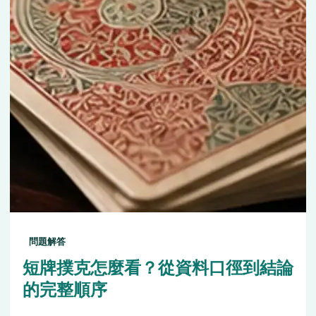
問題解答
短牌撲克怎麼看？從資料口徑到結論
的完整順序