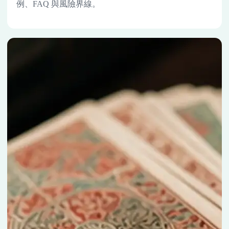
例、FAQ 與風險界線。