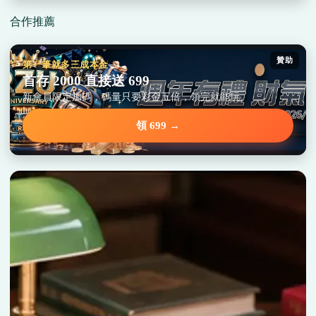
合作推薦
贊助
第一筆就多三成本金
首存 2000 直接送 699
新會員限定加碼，碼量只要彩金五倍，領完就能玩。
領 699 →