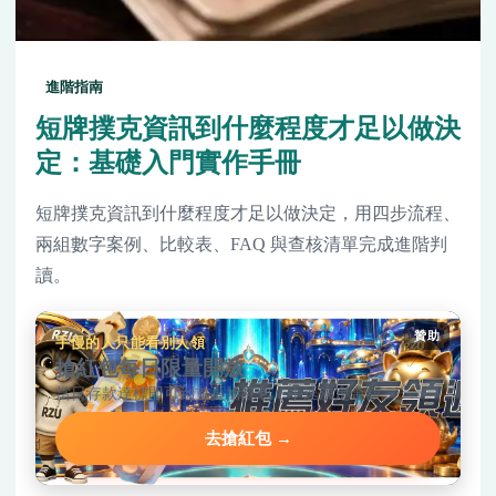
進階指南
短牌撲克資訊到什麼程度才足以做決
定：基礎入門實作手冊
短牌撲克資訊到什麼程度才足以做決定，用四步流程、
兩組數字案例、比較表、FAQ 與查核清單完成進階判
讀。
贊助
手慢的人只能看別人領
搶紅包每日限量開放
當日存款達標即可到首頁搶紅包，手速決定金額。
去搶紅包 →