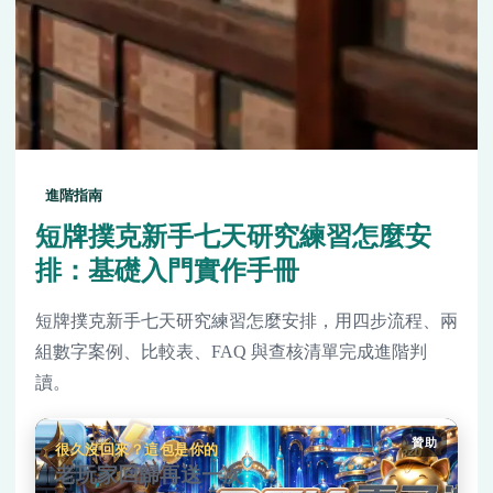
進階指南
短牌撲克新手七天研究練習怎麼安
排：基礎入門實作手冊
短牌撲克新手七天研究練習怎麼安排，用四步流程、兩
組數字案例、比較表、FAQ 與查核清單完成進階判
讀。
贊助
很久沒回來？這包是你的
老玩家回歸再送一次