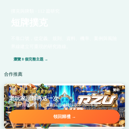
撲克與牌類 · 112 篇研究
短牌撲克
不靠口號，從定義、規則、資料、機率、案例與風險
界線建立可重現的研究路線。
瀏覽 8 個完整主題 →
合作推薦
贊助
很久沒回來？這包是你的
老玩家回歸再送一次
回鍋會員專屬彩金，優惠頁面一鍵領取不用問客服。
領回歸禮 →