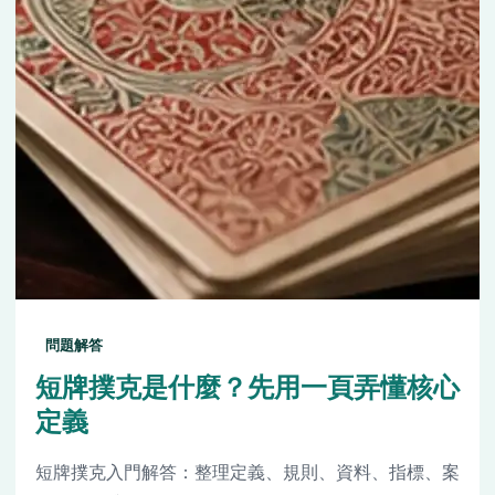
問題解答
短牌撲克是什麼？先用一頁弄懂核心
定義
短牌撲克入門解答：整理定義、規則、資料、指標、案