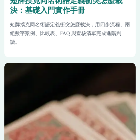
短牌撲克同名術語定義衝突怎麼裁
決：基礎入門實作手冊
短牌撲克同名術語定義衝突怎麼裁決，用四步流程、兩
組數字案例、比較表、FAQ 與查核清單完成進階判
讀。