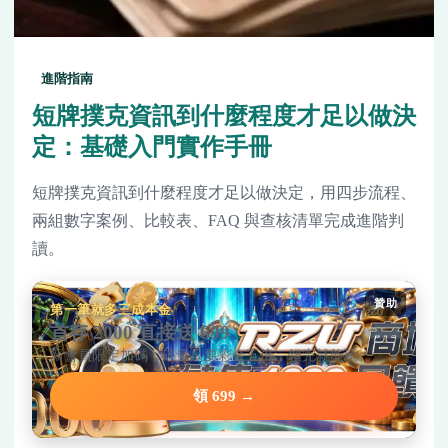
進階指南
短牌撲克資訊到什麼程度才足以做決
定：基礎入門實作手冊
短牌撲克資訊到什麼程度才足以做決定，用四步流程、
兩組數字案例、比較表、FAQ 與查核清單完成進階判
讀。
贊助
第一筆就多三成本金
首存 2000 直接送 699
新會員限定加碼，碼量只要彩金五倍，領完就能玩。
領 699 →