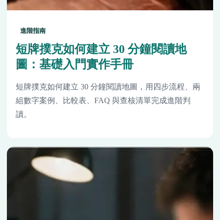
進階指南
短牌撲克如何建立 30 分鐘閱讀地
圖：基礎入門實作手冊
短牌撲克如何建立 30 分鐘閱讀地圖，用四步流程、兩
組數字案例、比較表、FAQ 與查核清單完成進階判
讀。