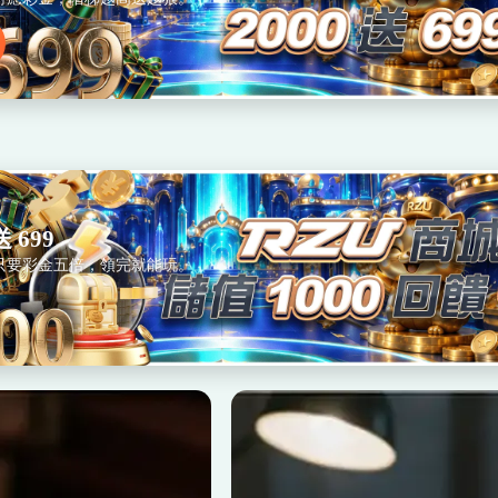
 699
只要彩金五倍，領完就能玩。