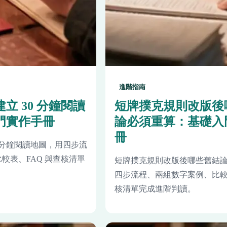
進階指南
立 30 分鐘閱讀
短牌撲克規則改版後
門實作手冊
論必須重算：基礎入
冊
0 分鐘閱讀地圖，用四步流
較表、FAQ 與查核清單
短牌撲克規則改版後哪些舊結
四步流程、兩組數字案例、比較表
核清單完成進階判讀。