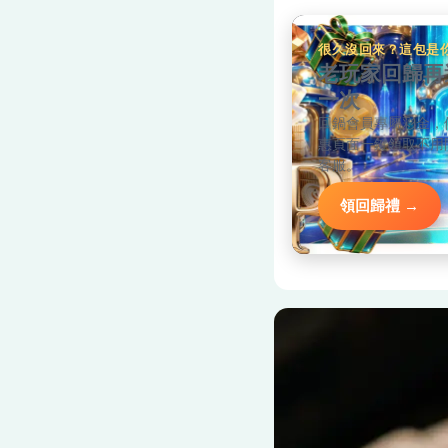
很久沒回來？這包是
老玩家回歸再
一次
回鍋會員專屬彩金，
惠頁面一鍵領取不用
客服。
領回歸禮 →