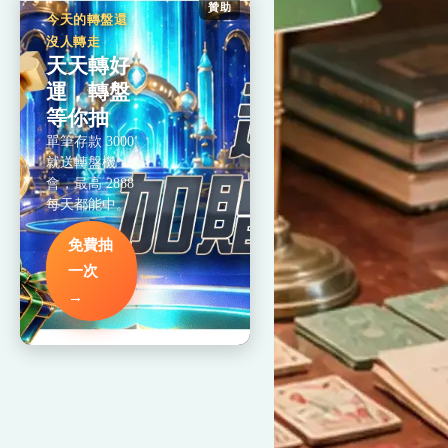
贊助
今天的轉盤還
沒人轉走
天天轉好
運，轉盤
等你抽
單筆存款 3000
就送轉盤機
會，最高 2888
每天都能中。
免費抽
一次
→