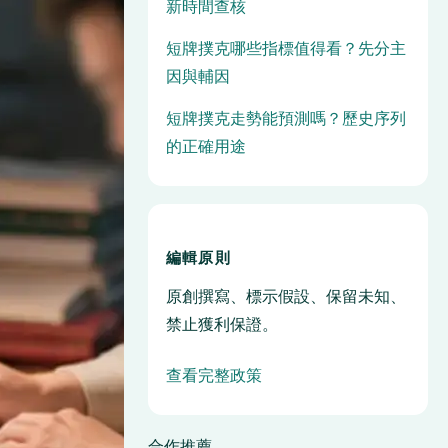
新時間查核
短牌撲克哪些指標值得看？先分主
因與輔因
短牌撲克走勢能預測嗎？歷史序列
的正確用途
編輯原則
原創撰寫、標示假設、保留未知、
禁止獲利保證。
查看完整政策
合作推薦