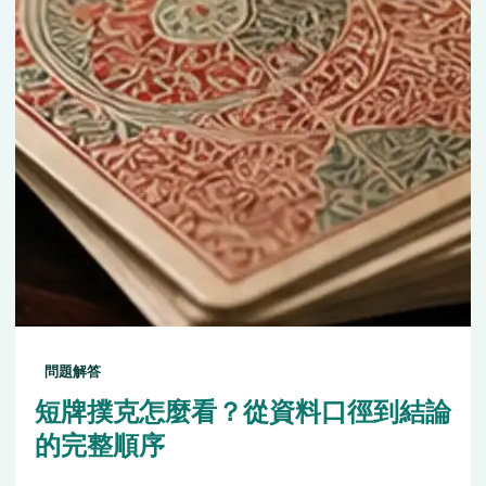
問題解答
短牌撲克怎麼看？從資料口徑到結論
的完整順序