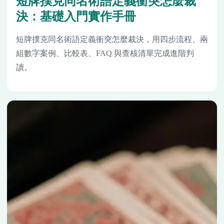
短牌撲克同名術語定義衝突怎麼裁
決：基礎入門實作手冊
短牌撲克同名術語定義衝突怎麼裁決，用四步流程、兩
組數字案例、比較表、FAQ 與查核清單完成進階判
讀。