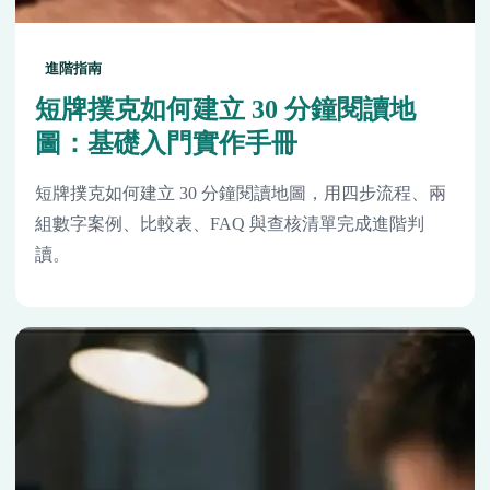
進階指南
短牌撲克如何建立 30 分鐘閱讀地
圖：基礎入門實作手冊
短牌撲克如何建立 30 分鐘閱讀地圖，用四步流程、兩
組數字案例、比較表、FAQ 與查核清單完成進階判
讀。