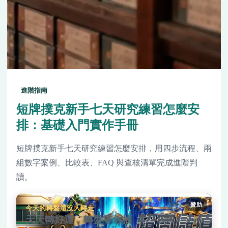
進階指南
短牌撲克新手七天研究練習怎麼安
排：基礎入門實作手冊
短牌撲克新手七天研究練習怎麼安排，用四步流程、兩
組數字案例、比較表、FAQ 與查核清單完成進階判
讀。
贊助
今天的轉盤還沒人轉走
天天轉好運，轉盤等你抽