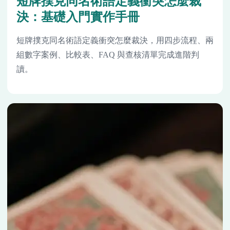
短牌撲克同名術語定義衝突怎麼裁
決：基礎入門實作手冊
短牌撲克同名術語定義衝突怎麼裁決，用四步流程、兩
組數字案例、比較表、FAQ 與查核清單完成進階判
讀。