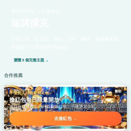
撲克與牌類 · 112 篇研究
短牌撲克
不靠口號，從定義、規則、資料、機率、案例與風險
界線建立可重現的研究路線。
瀏覽 8 個完整主題 →
合作推薦
贊助
手慢的人只能看別人領
搶紅包每日限量開放
當日存款達標即可到首頁搶紅包，手速決定金額。
去搶紅包 →